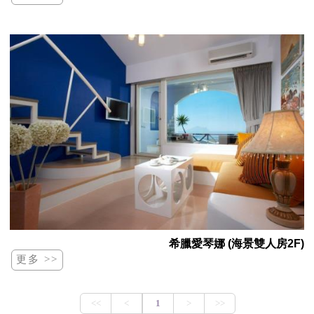
希臘愛琴娜 (海景雙人房2F)