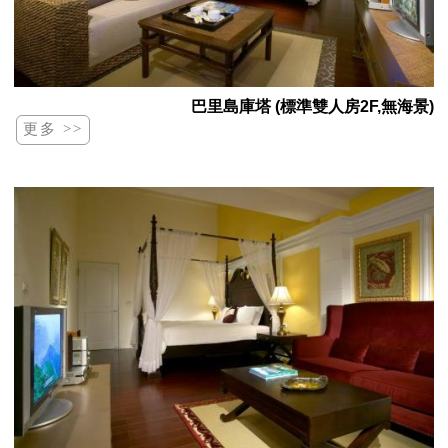
巴里島庫塔 (標準雙人房2F,無海景)