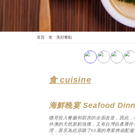
首頁
食
美好餐點
食 cuisine
海鮮晚宴 Seafood Dinn
聰哥投入餐廳和廚房的全面改造，因此，
外澳的天然新鮮漁獲，又有台灣自產農作
理，甚至為此添購了60萬的專業烤箱配