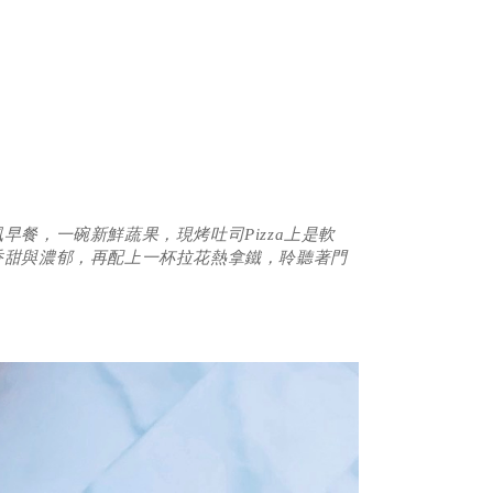
早餐，一碗新鮮蔬果，現烤吐司Pizza上是軟
香甜與濃郁，再配上一杯拉花熱拿鐵，聆聽著門
。