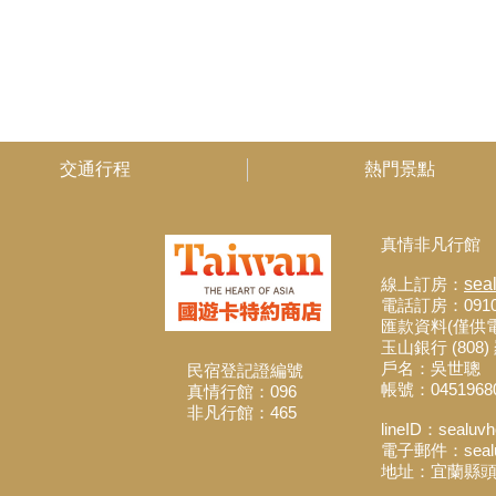
交通行程
熱門景點
真情非凡行館
線上訂房：
sea
電話訂房：0910-
匯款資料(僅供
玉山銀行 (808
戶名：吳世聰
民宿登記證編號
帳號：04519680
真情行館：096
非凡行館：465
lineID：sealu
電子郵件：sealuv
地址：宜蘭縣頭