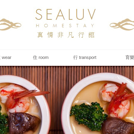
 wear
住 room
行 transport
育樂 a