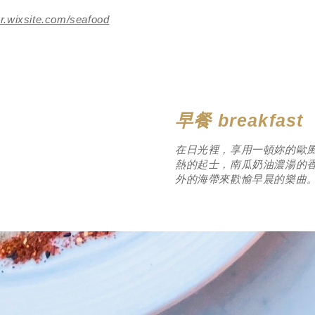
ur.wixsite.com/seafood
早餐 breakfast
在日光裡，享用一頓妳的歐風
熱的起士，南瓜奶油濃湯的
外的海帶來歡愉早晨的樂曲