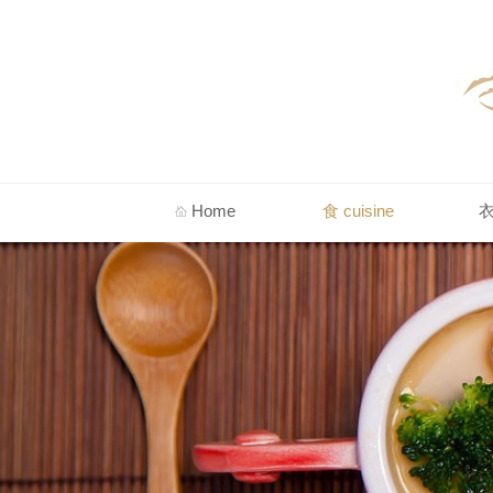
Home
食 cuisine
衣